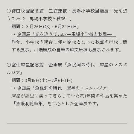
○徳田秋聲記念館 三館連携・馬場小学校回顧展「光を追
うてvol.2―馬場小学校と秋聲―」
期間：３月26日(水)～6月22日(日)
→
企画展「光を追うてvol.2―馬場小学校と秋聲―」
昨年、小学校の統合に伴い閉校となった秋聲の母校に関
する展示。川端康成の自筆の碑文原稿も展示されます。
○室生犀星記念館 企画展「魚眠洞の時代 犀星のノスタ
ルジア」
期間：3月15日(土)～7月6日(日)
→
企画展「魚眠洞の時代 犀星のノスタルジア」
犀星が郷里に戻って暮らしていた約1年間の作品を集めた
「魚眠洞随筆集」を中心とした企画展です。