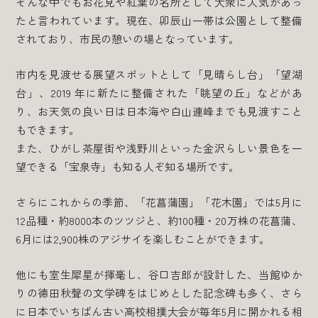
そんな中でもお花見や紅葉の名所として大衆に人気があっ
たと言われています。現在、卯辰山一帯は公園として整備
されており、市民の憩いの場となっています。
市内を見渡せる展望スポットとして「見晴らし台」「望湖
台」、2019 年に新たに整備された「眺望の丘」などがあ
り、お天気の良い日は日本海や白山連峰までも見渡すこと
もできます。
また、ひがし茶屋街や浅野川といった金沢らしい景色を一
望できる「宝泉寺」も知る人ぞ知る場所です。
さらにこれからの季節、「花菖蒲園」「花木園」では5月に
12品種・約8000本のツツジと、約100種・20万株の花菖蒲、
6月には2,900株のアジサイを楽しむことができます。
他にも室生犀星が揮毫し、谷口吉郎が設計した、当館ゆか
りの徳田秋聲の文学碑をはじめとした記念碑も多く、さら
に日本でいちばん古い高校相撲大会が毎年5月に開かれる相