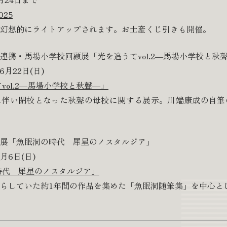
25
幻想的にライトアップされます。お土産くじ引きも開催。
連携・馬場小学校回顧展「光を追うてvol.2―馬場小学校と秋
6月22日(日)
vol.2―馬場小学校と秋聲―」
に伴い閉校となった秋聲の母校に関する展示。川端康成の自筆
展「魚眠洞の時代 犀星のノスタルジア」
月6日(日)
時代 犀星のノスタルジア」
らしていた約1年間の作品を集めた「魚眠洞随筆集」を中心と