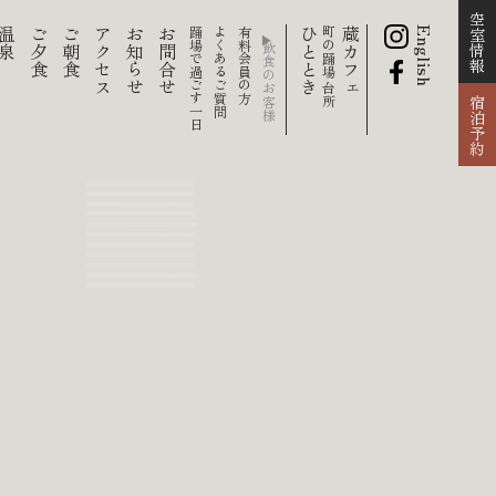
空室情報
温泉
ご夕食
ご朝食
アクセス
お知らせ
お問合せ
踊場で過ごす一日
よくあるご質問
有料会員の方
ひととき
町の踊場 台所
蔵カフェ
English
宿泊予約