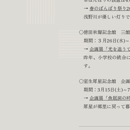
→
春のぼんぼり祭り20
浅野川が優しい灯りで
○徳田秋聲記念館 三館
期間：３月26日(水)～
→
企画展「光を追うて
昨年、小学校の統合
す。
○室生犀星記念館 企画
期間：3月15日(土)～7
→
企画展「魚眠洞の
犀星が郷里に戻って暮