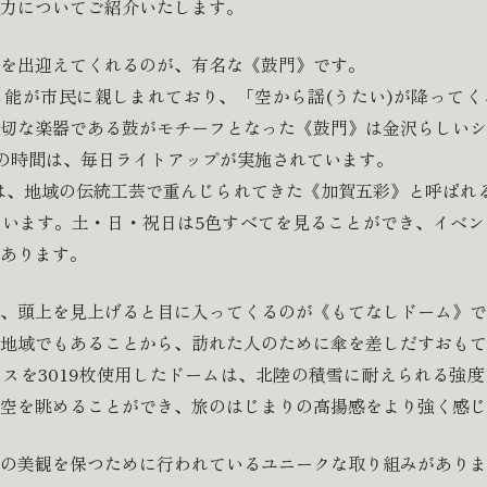
力についてご紹介いたします。
を出迎えてくれるのが、有名な《鼓門》です。
能が市民に親しまれており、「空から謡(うたい)が降ってく
切な楽器である鼓がモチーフとなった《鼓門》は金沢らしいシ
の時間は、毎日ライトアップが実施されています。
には、地域の伝統工芸で重んじられてきた《加賀五彩》と呼ばれ
います。土・日・祝日は5色すべてを見ることができ、イベン
あります。
、頭上を見上げると目に入ってくるのが《もてなしドーム》で
地域でもあることから、訪れた人のために傘を差しだすおもて
スを3019枚使用したドームは、北陸の積雪に耐えられる強
空を眺めることができ、旅のはじまりの高揚感をより強く感じ
の美観を保つために行われているユニークな取り組みがありま