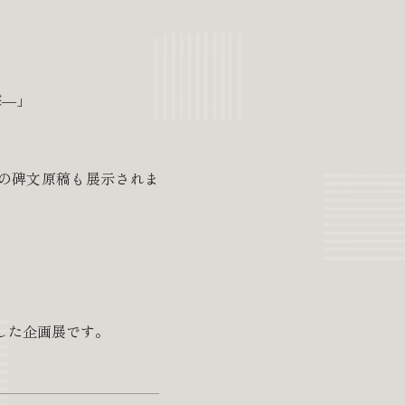
聲―」
の碑文原稿も展示されま
した企画展です。