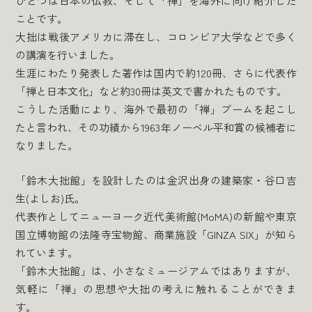
ひとつは日本の仏教、そして「禅」を海外に向け紹介した
ことです。
大拙は戦後アメリカに滞在し、コロンビア大学などで多く
の講演を行いました。
生涯にわたり発表した著作は国内で約120冊、さらに代表作
「禅と日本文化」など約30冊は英文で書かれたものです。
こうした活動により、海外で最初の「禅」ブームを起こし
たと言われ、その功績から1963年ノーベル平和賞の候補者に
なりました。
「鈴木大拙館」を設計したのは金沢出身の建築家・谷口吉
生(よしお)氏。
代表作としてニューヨーク近代美術館(MoMA)の新館や東京
国立博物館の法隆寺宝物館、商業施設「GINZA SIX」が知ら
れています。
「鈴木大拙館」は、小さなミュージアムではありますが、
気軽に「禅」の思想や大拙の考えに触れることができま
す。