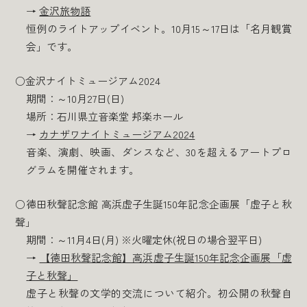
→
金沢旅物語
恒例のライトアップイベント。10月15～17日は「名月観賞
会」です。
○金沢ナイトミュージアム2024
期間：～10月27日(日)
場所：石川県立音楽堂 邦楽ホール
→
カナザワナイトミュージアム2024
音楽、演劇、映画、ダンスなど、30を超えるアートプロ
グラムを開催されます。
○徳田秋聲記念館 高浜虚子生誕150年記念企画展「虚子と秋
聲」
期間：～11月4日(月) ※火曜定休(祝日の場合翌平日)
→
【徳田秋聲記念館】高浜虚子生誕150年記念企画展「虚
子と秋聲」
虚子と秋聲の文学的交流について紹介。初公開の秋聲自