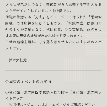
さらに展示だけでなく、来館者が自ら思索する空間となる
ようデザインされていることも特徴です。
住職が生活する「方丈」をイメージして作られた「思索空
間棟」では座禅を組むこともでき、「水鏡の庭」は敷地の
外の木々が借景となり、秋は紅葉、冬の雪景色、雨の日に
は水鏡に無数の波紋が浮かぶ様子を楽しめます。
日常の喧噪を離れ、心を落ち着かせるのにおすすめのスポ
ットです。
→
鈴木大拙館
◇周辺のイベントのご案内
○金沢城・兼六園四季物語～秋の段～（金沢城・兼六園ラ
イトアップ）
※開催スケジュールはホームページをご確認ください