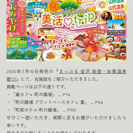
2026年2月16日発売の『
まっぷる 金沢 能登・加賀温泉
郷’27
』にて、当施設をご紹介いただきました。
掲載ページは以下の通りです。
・「蔵カフェ 町の踊場」 … P14
・「町の踊場 プラントベースカフェ 葉」 … P64
・「町家ホテル 町の踊場」 … P101
ぜひご一読いただき、実際に足をお運びいただけましたら
幸いです。
皆さまのお越しを心よりお待ちしております。