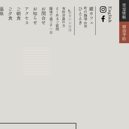
空室情報
温泉
ご夕食
ご朝食
アクセス
お知らせ
お問合せ
踊場で過ごす一日
よくあるご質問
有料会員の方
ひととき
町の踊場 台所
蔵カフェ
English
宿泊予約